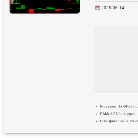
2026-06-14
Processor:
1+ GHz for 
RAM:
4 GB for keygen
Disk space:
64 GB for c