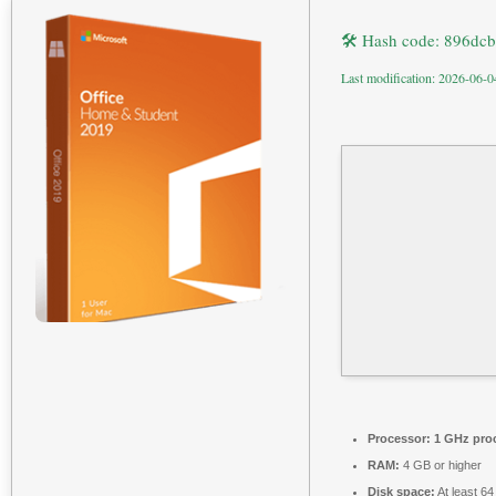
🛠 Hash code: 896d
Last modification: 2026-06-0
Processor:
1 GHz pro
RAM:
4 GB or higher
Disk space:
At least 6