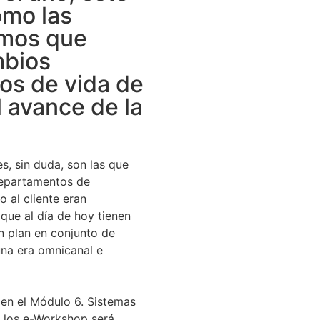
omo las
emos que
mbios
los de vida de
l avance de la
s, sin duda, son las que
departamentos de
o al cliente eran
que al día de hoy tienen
n plan en conjunto de
na era omnicanal e
en el Módulo 6. Sistemas
a los e-Workshop será