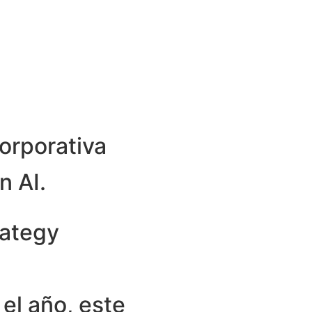
corporativa
n AI.
rategy
el año, este