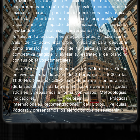
To-Market, Valuación de Marca. En esta sesión,
exploraremos por qué entender el valor económico de tu
marca es crucial para tomar decisiones estratégicas
acertadas. Adentrarte en este tema te proporcionará una
visión clara del impacto de tu marca en el mercado,
ayudándote a optimizar inversiones de marketing,
fortalecer tu posición en negociaciones y maximizar el
valor de tu activo intangible. Prepárate para descubrir
cómo transformar el valor de tu marca en una ventaja
competitiva tangible y alinear tu estrategia de branding
con tus objetivos comerciales.
Los e-Workshops son todos los viernes de manera Online
en vivo con una duración de 3 horas de las 8:00 a las
11:00 Hrs Chicago/ CDMX time, donde en la primera hora
de la sesión en línea la transmitimos en Live en mis redes
sociales y repasamos el tema con Casos, Metodologías,
Indicadores, Mejores Prácticas
Internacionales,Recomendaciones de Libros, Películas,
Podcast y presentamos los ejercicios que se realizarán.