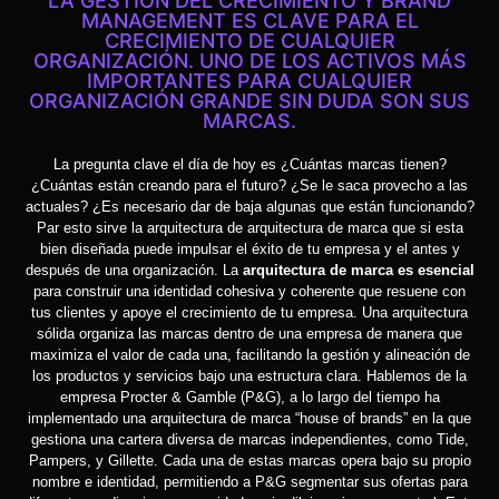
LA GESTIÓN DEL CRECIMIENTO Y BRAND
MANAGEMENT ES CLAVE PARA EL
CRECIMIENTO DE CUALQUIER
ORGANIZACIÓN. UNO DE LOS ACTIVOS MÁS
IMPORTANTES PARA CUALQUIER
ORGANIZACIÓN GRANDE SIN DUDA SON SUS
MARCAS.
La pregunta clave el día de hoy es ¿Cuántas marcas tienen?
¿Cuántas están creando para el futuro? ¿Se le saca provecho a las
actuales? ¿Es necesario dar de baja algunas que están funcionando?
Par esto sirve la arquitectura de arquitectura de marca que si esta
bien diseñada puede impulsar el éxito de tu empresa y el antes y
después de una organización. La
arquitectura de marca es esencial
para construir una identidad cohesiva y coherente que resuene con
tus clientes y apoye el crecimiento de tu empresa. Una arquitectura
sólida organiza las marcas dentro de una empresa de manera que
maximiza el valor de cada una, facilitando la gestión y alineación de
los productos y servicios bajo una estructura clara. Hablemos de la
empresa Procter & Gamble (P&G), a lo largo del tiempo ha
implementado una arquitectura de marca “house of brands” en la que
gestiona una cartera diversa de marcas independientes, como Tide,
Pampers, y Gillette. Cada una de estas marcas opera bajo su propio
nombre e identidad, permitiendo a P&G segmentar sus ofertas para