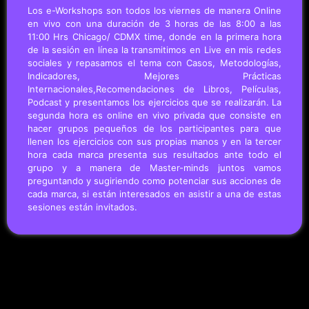
Los e-Workshops son todos los viernes de manera Online
en vivo con una duración de 3 horas de las 8:00 a las
11:00 Hrs Chicago/ CDMX time, donde en la primera hora
de la sesión en línea la transmitimos en Live en mis redes
sociales y repasamos el tema con Casos, Metodologías,
Indicadores, Mejores Prácticas
Internacionales,Recomendaciones de Libros, Películas,
Podcast y presentamos los ejercicios que se realizarán. La
segunda hora es online en vivo privada que consiste en
hacer grupos pequeños de los participantes para que
llenen los ejercicios con sus propias manos y en la tercer
hora cada marca presenta sus resultados ante todo el
grupo y a manera de Master-minds juntos vamos
preguntando y sugiriendo como potenciar sus acciones de
cada marca, si están interesados en asistir a una de estas
sesiones están invitados.