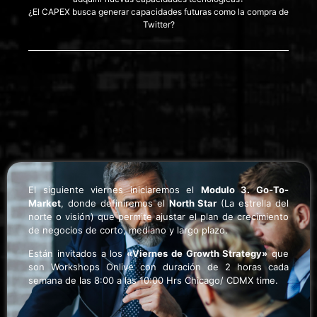
¿El CAPEX busca generar capacidades futuras como la compra de
Twitter?
El siguiente viernes iniciaremos el
Modulo 3. Go-To-
Market
, donde definiremos el
North Star
(La estrella del
norte o visión) que permite ajustar el plan de crecimiento
de negocios de corto, mediano y largo plazo.
Están invitados a los
«Viernes de Growth Strategy»
que
son Workshops Onlive con duración de 2 horas cada
semana de las 8:00 a las 10:00 Hrs Chicago/ CDMX time.