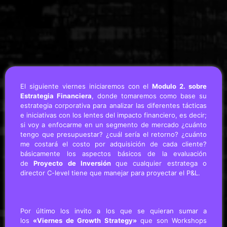
El siguiente viernes iniciaremos con el
Modulo 2. sobre
Estrategia Financiera
, donde tomaremos como base su
estrategia corporativa para analizar las diferentes tácticas
e iniciativas con los lentes del impacto financiero, es decir;
si voy a enfocarme en un segmento de mercado ¿cuánto
tengo que presupuestar? ¿cuál sería el retorno? ¿cuánto
me costará el costo por adquisición de cada cliente?
básicamente los aspectos básicos de la evaluación
de
Proyecto de Inversión
que cualquier estratega o
director C-level tiene que manejar para proyectar el P&L.
Por último los invito a los que se quieran sumar a
los
«Viernes de Growth Strategy»
que son Workshops